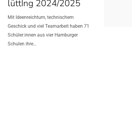
lüttIng 2024/2025
indkraft:
chüler:innen
Mit Ideenreichtum, technischem
räsentieren
Geschick und viel Teamarbeit haben 71
nnovative
Schüler:innen aus vier Hamburger
echnikideen
Schulen ihre…
ei
üttIng
024/2025