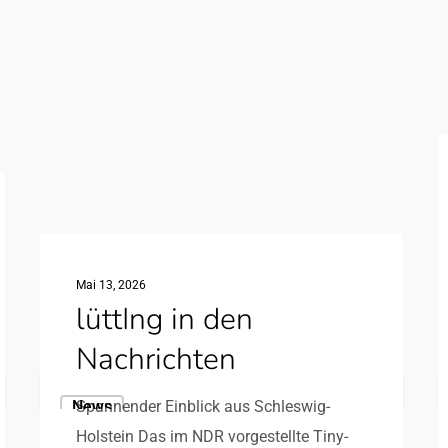
Mai 13, 2026
lüttIng in den
Nachrichten
lüttIng
V
Spannender Einblick aus Schleswig-
News
in
M
Holstein Das im NDR vorgestellte Tiny-
den
b