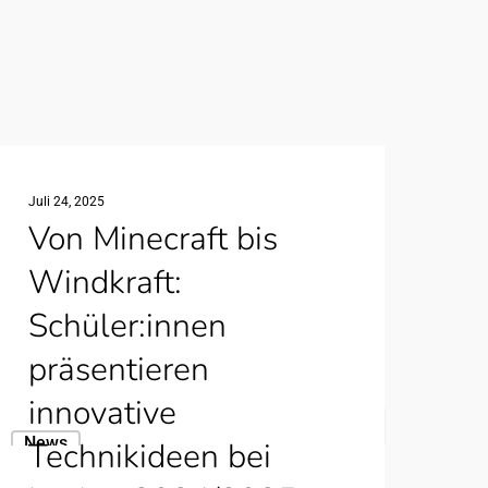
Juli 24, 2025
Von Minecraft bis
Windkraft:
Schüler:innen
präsentieren
innovative
on
News
Technikideen bei
inecraft
is