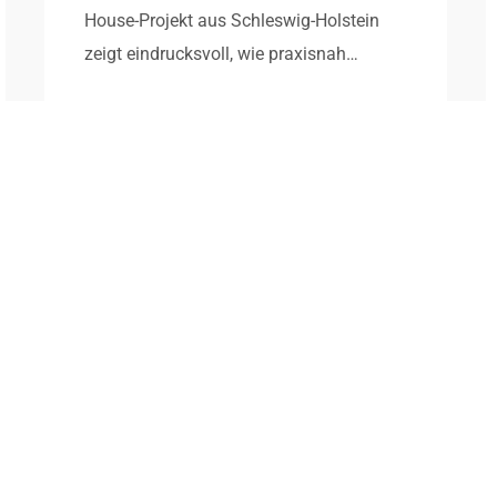
House-Projekt aus Schleswig-Holstein
Nachrichten
W
zeigt eindrucksvoll, wie praxisnah…
S
p
i
T
b
l
2
Die Ziele von lüttIng