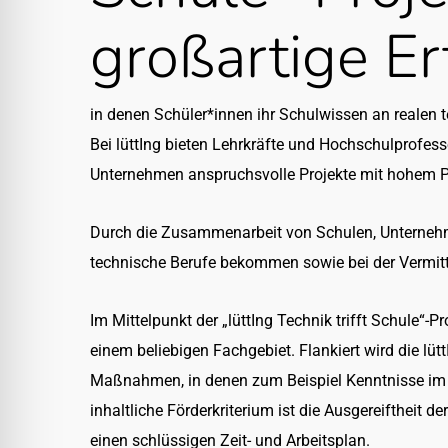
lssicheres Profil
großartige E
-freundlicher Modus
in denen Schüler*innen ihr Schulwissen an realen
Bei lüttIng bieten Lehrkräfte und Hochschulprofe
den-Modus
Unternehmen anspruchsvolle Projekte mit hohem 
psie-sicherer Modus
Durch die Zusammenarbeit von Schulen, Unternehm
technische Berufe bekommen sowie bei der Vermitt
Im Mittelpunkt der „lüttIng Technik trifft Schule“-
einem beliebigen Fachgebiet. Flankiert wird die lü
Maßnahmen, in denen zum Beispiel Kenntnisse im 
inhaltliche Förderkriterium ist die Ausgereiftheit 
einen schlüssigen Zeit- und Arbeitsplan.