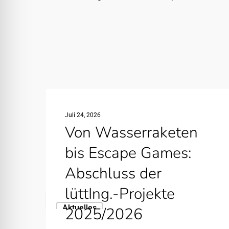
Juli 24, 2026
Von Wasserraketen
bis Escape Games:
Aktuelle Beiträge
Abschluss der
lüttIng.-Projekte
Von
Aktuelles
2025/2026
Wasserraketen
bis