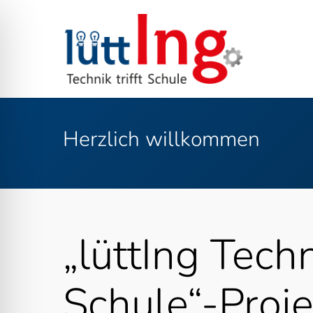
Skip
to
main
content
Herzlich willkommen
„lüttIng Techni
ehinderten-Modus
Schule“-Proje