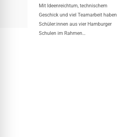
Mit Ideenreichtum, technischem
Escape
Geschick und viel Teamarbeit haben
Games:
Schüler:innen aus vier Hamburger
Abschluss
Schulen im Rahmen…
der
lüttIng.-
Projekte
2025/2026