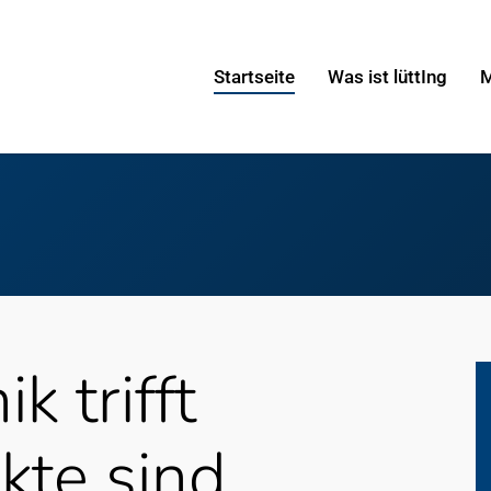
Startseite
Was ist lüttIng
M
k trifft
kte sind